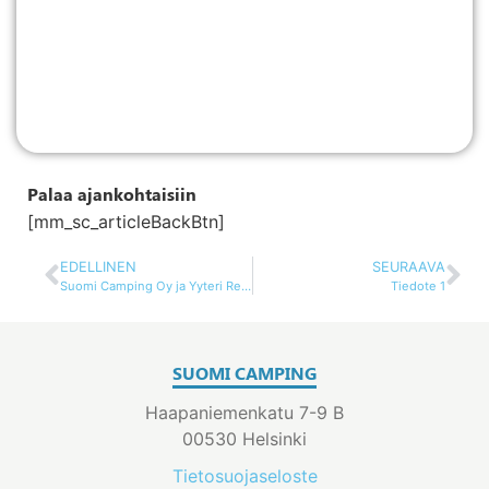
Palaa ajankohtaisiin
[mm_sc_articleBackBtn]
EDELLINEN
SEURAAVA
Suomi Camping Oy ja Yyteri Resort & Camping ovat saaneet Ekokompassi sertifikaatin
Tiedote 1
SUOMI CAMPING
Haapaniemenkatu 7-9 B
00530 Helsinki
Tietosuojaseloste