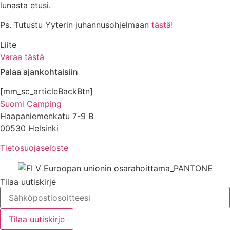
lunasta etusi.
Ps. Tutustu Yyterin juhannusohjelmaan
tästä!
Liite
Varaa tästä
Palaa ajankohtaisiin
[mm_sc_articleBackBtn]
Suomi Camping
Haapaniemenkatu 7-9 B
00530 Helsinki
Tietosuojaseloste
Tilaa uutiskirje
Tilaa uutiskirje