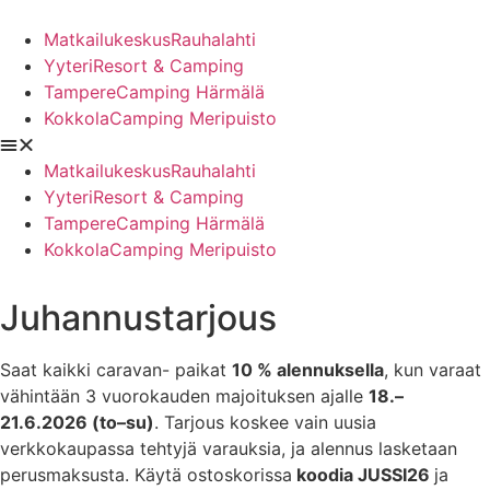
Mene
sisältöön
MatkailukeskusRauhalahti
YyteriResort & Camping
TampereCamping Härmälä
KokkolaCamping Meripuisto
MatkailukeskusRauhalahti
YyteriResort & Camping
TampereCamping Härmälä
KokkolaCamping Meripuisto
Juhannustarjous
Saat kaikki caravan- paikat
10 % alennuksella
, kun varaat
vähintään 3 vuorokauden majoituksen ajalle
18.–
21.6.2026 (to–su)
. Tarjous koskee vain uusia
verkkokaupassa tehtyjä varauksia, ja alennus lasketaan
perusmaksusta. Käytä ostoskorissa
koodia JUSSI26
ja